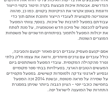
אלה שמבצעים את בדיקות האיכות על פי ההוראות והתקנים
הנדרשים. אבטחת איכות מבצעת בקרה וניטור בקווי הייצור
ודוגמת באופן אקראי את הניקיונות בקווים. כמו כן, מהווה
אוטוריטה מקצועית לעובדי הייצור וחונכת אותם תוך כדי
עבודתם במפעל לתרבות של איכות. בנוסף, צוותי המפעל
פועלים להכנסה של מיכון חדש ואוטומציה, על מנת לפתח
את יכולות המפעל ולתמוך בפיתוחים חדשניים של משפחות
המוצרים השונות.
אסם יקנעם מעסיק עובדים רבים מאזור יקנעם והסביבה,
כולל עובדים עם צרכים מיוחדים, ורואה את עצמו חלק בלתי
נפרד מהקהילה המקומית. עובדי המפעל משתתפים ביום
המעשים הטובים הארצי, בפעילויות בבתי ספר מקומיים
ובסיוע לארגוני צדקה ולמוסדות קשישים. במפעל מקפידים
על שמירה על מראה מטופח, ובשנת 2014 זכה המפעל
בחמישה כוכבי יופי - הציון הגבוה ביותר שניתן במסגרת
התחרות של המועצה לישראל יפה.