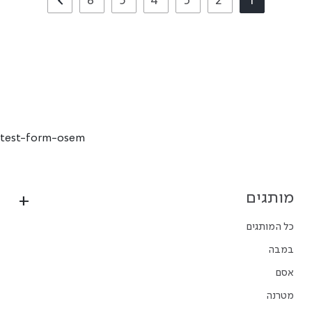
6
5
4
3
2
1
test-form-osem
מותגים
כל המותגים
במבה
אסם
מטרנה