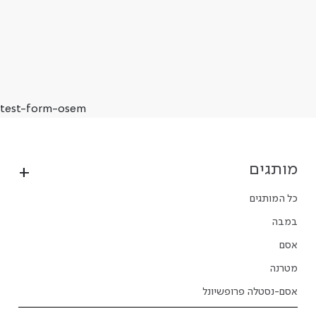
test-form-osem
מותגים
כל המותגים
במבה
אסם
מטרנה
אסם-נסטלה פרופשיונל