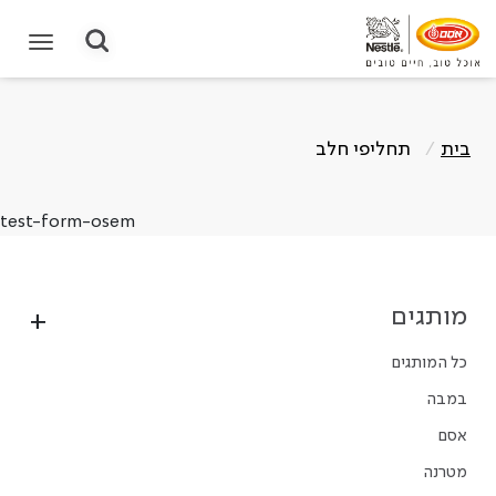
תחילת תוכן מרכזי
בית
תחליפי חלב
test-form-osem
מותגים
כל המותגים
במבה
אסם
מטרנה