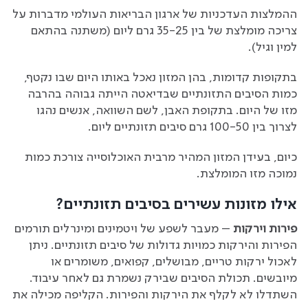
ההמלצות העדכניות של ארגון הבריאות העולמי מדברות על
צריכה מומלצת של בין 35-25 גרם ליום (משתנה בהתאם
למין וגיל).
בתקופות קדומות, בהן המזון נאכל באותו היום שבו נקטף,
כמות הסיבים התזונתיים שבדיאטה הייתה גבוהה בהרבה
מזו של היום. בתקופת האבן, לשם השוואה, אנשים נהגו
לצרוך בין 100-50 גרם סיבים תזונתיים ליום.
כיום, בעידן המזון המהיר מרבית האוכלוסייה צורכת כמות
נמוכה מזו המומלצת.
אילו מזונות עשירים בסיבים תזונתיים
?
פירות וירקות
– מעבר לשפע של ויטמינים ומינרלים תורמים
הפירות והירקות כמויות גדולות של סיבים תזונתיים. ניתן
לאכול ירקות טריים, מבושלים, קפואים, משומרים או
מיובשים. תכולת הסיבים שבירק נשמרת גם לאחר עיבוד.
השתדלו לא לקלף את הירקות והפירות. הקליפה מכילה את