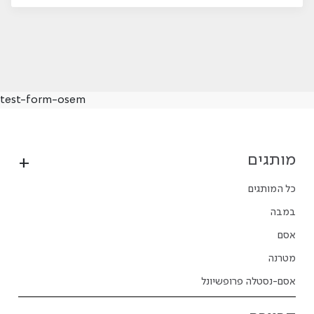
test-form-osem
מותגים
כל המותגים
במבה
אסם
מטרנה
אסם-נסטלה פרופשיונל