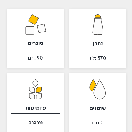
סוכרים
נתרן
90 גרם
370 מ״ג
פחמימות
שומנים
96 גרם
0 גרם